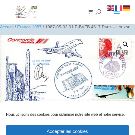
Accueil
/
France 1987
/ 1987-05-02 01 F-BVFB 4617 Paris – Louxor
Nous utilisons des cookies pour optimiser notre site web et notre service.
1987-05-02 01 F-BVFB 4617 Paris – Louxor
Accepter les cookies