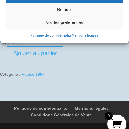
30
€
Refuser
Pli signé par
Voir les préférences
Edouard Chemel (Commandant de bord)
Politique de confidentialité
Mentions légales
1 en stock
Ajouter au panier
quantité
de
1987-
Catégorie :
France 1987
05-
02
01
F-
BVFB
Politique de confidentialité
Mentions légales
4617
Conditions Générales de Vente
Paris
0
-