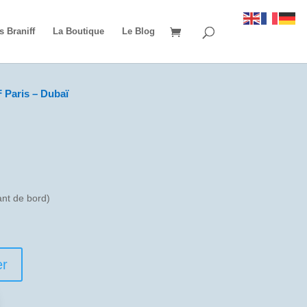
s Braniff
La Boutique
Le Blog
 Paris – Dubaï
t de bord)
er