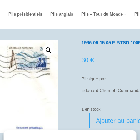
s
Plis présidentiels
Plis anglais
Plis « Tour du Monde »
Pli
1986-09-15 05 F-BTSD 100F
30
€
Pli signé par
Edouard Chemel (Commandan
1 en stock
Ajouter au pani
quantité
de
1986-