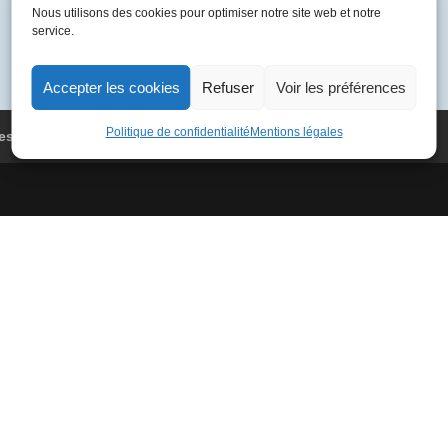
Nous utilisons des cookies pour optimiser notre site web et notre
09-
Catégorie :
F. Mitterrand
service.
15
05
F-
Accepter les cookies
Refuser
Voir les préférences
BTSD
100F
Politique de confidentialité
Mentions légales
es
Conditions Générales de Vente
Paris
-
Dubaï