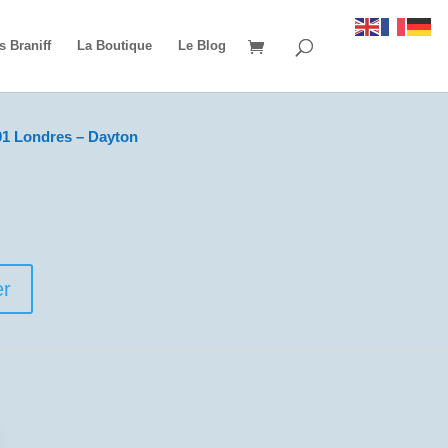
s Braniff
La Boutique
Le Blog
1 Londres – Dayton
er