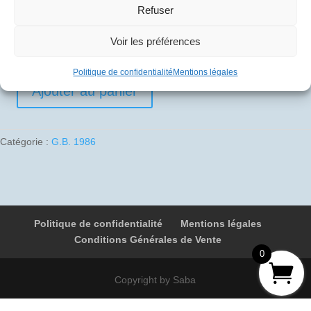
Refuser
10
€
Voir les préférences
1 en stock
Politique de confidentialité
Mentions légales
Ajouter au panier
quantité
de
1986-
Catégorie :
G.B. 1986
04-
18
02
G-
BOAC
Politique de confidentialité
Mentions légales
9018
Conditions Générales de Vente
Londres
0
-
Salzbourg
Copyright by Saba