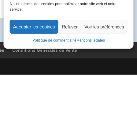
Nous utilisons des cookies pour optimiser notre site web et notre
12-
Catégorie :
G.B. 1985
service.
24
03
G-
Accepter les cookies
Refuser
Voir les préférences
BOAG
Londres
Politique de confidentialité
Mentions légales
-
es
Conditions Générales de Vente
Londres