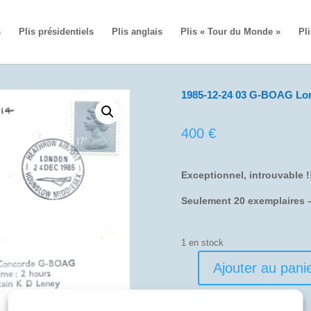
s
Plis présidentiels
Plis anglais
Plis « Tour du Monde »
Pli
1985-12-24 03 G-BOAG Lo
400
€
Exceptionnel, introuvable !!
Seulement 20 exemplaires –
1 en stock
Ajouter au pani
quantité
de
1985-