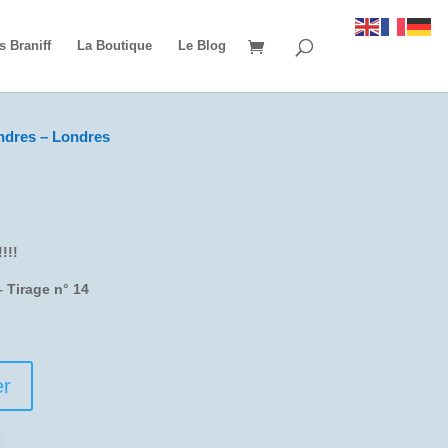
s Braniff
La Boutique
Le Blog
ndres – Londres
!!!
 Tirage n° 14
er