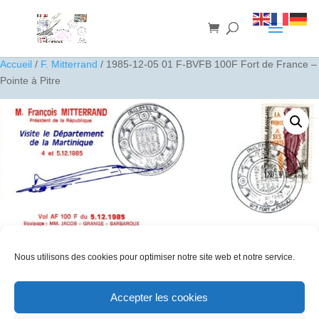
Accueil
/
F. Mitterrand
/ 1985-12-05 01 F-BVFB 100F Fort de France –
Pointe à Pitre
Nous utilisons des cookies pour optimiser notre site web et notre service.
Accepter les cookies
1985-12-05 01 F-BVFB 100F Fort de France – Pointe à Pitre