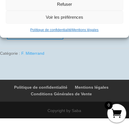
Refuser
10
€
Voir les préférences
1 en stock
Politique de confidentialité
Mentions légales
Ajouter au panier
quantité
de
1985-
Catégorie :
F. Mitterrand
12-
05
01
F-
BVFB
Politique de confidentialité
Mentions légales
100F
Conditions Générales de Vente
Fort
de
0
France
Copyright by Saba
-
Pointe
à