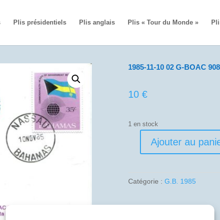
s
Plis présidentiels
Plis anglais
Plis « Tour du Monde »
Pli
1985-11-10 02 G-BOAC 908
10
€
1 en stock
Ajouter au pani
quantité
de
1985-
11-
Catégorie :
G.B. 1985
10
02
G-