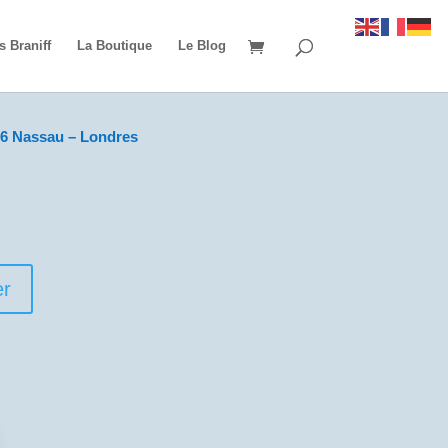
s Braniff
La Boutique
Le Blog
6 Nassau – Londres
er