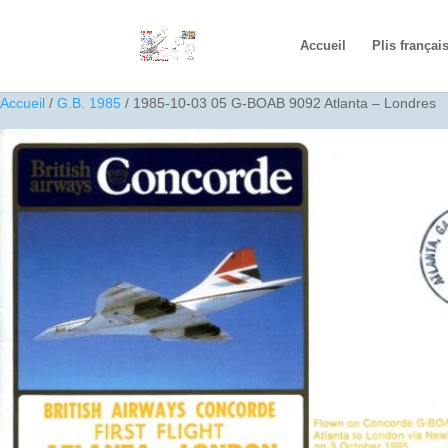
Accueil
Plis françai
Accueil
/
G.B. 1985
/ 1985-10-03 05 G-BOAB 9092 Atlanta – Londres