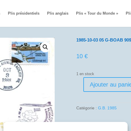
s
Plis présidentiels
Plis anglais
Plis « Tour du Monde »
Pli
1985-10-03 05 G-BOAB 909
10
€
1 en stock
Ajouter au pani
quantité
de
1985-
10-
Catégorie :
G.B. 1985
03
05
G-