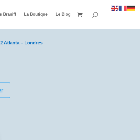
s Braniff
La Boutique
Le Blog
2 Atlanta – Londres
er