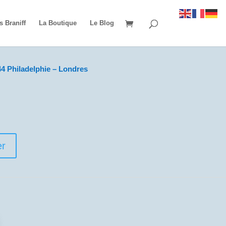
s Braniff
La Boutique
Le Blog
4 Philadelphie – Londres
er