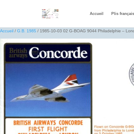
Accueil
Plis françai
Accueil
/
G.B. 1985
/ 1985-10-03 02 G-BOAG 9044 Philadelphie – Lon