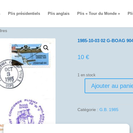
s
Plis présidentiels
Plis anglais
Plis « Tour du Monde »
Pli
dres
1985-10-03 02 G-BOAG 904
10
€
1 en stock
Ajouter au pani
quantité
de
1985-
10-
Catégorie :
G.B. 1985
03
02
G-