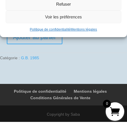
Refuser
10
€
Voir les préférences
1 en stock
Politique de confidentialité
Mentions légales
Ajouter au panier
quantité
de
1985-
Catégorie :
G.B. 1985
09-
28
02
G-
BOAE
Politique de confidentialité
Mentions légales
651
Conditions Générales de Vente
Stockholm
0
-
Londres
Copyright by Saba