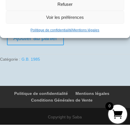
Refuser
10
€
Voir les préférences
1 en stock
Politique de confidentialité
Mentions légales
Ajouter au panier
quantité
de
1985-
Catégorie :
G.B. 1985
09-
16
01
G-
BOAF
Politique de confidentialité
Mentions légales
9033
Conditions Générales de Vente
Birmingham
0
-
New
Copyright by Saba
York