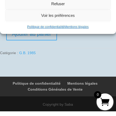
Refuser
10
€
Voir les préférences
1 en stock
Politique de confidentialité
Mentions légales
Ajouter au panier
quantité
de
1985-
Catégorie :
G.B. 1985
09-
10
02
G-
BOAA
Politique de confidentialité
Mentions légales
9092
Conditions Générales de Vente
Colombus
0
-
Londres
Copyright by Saba