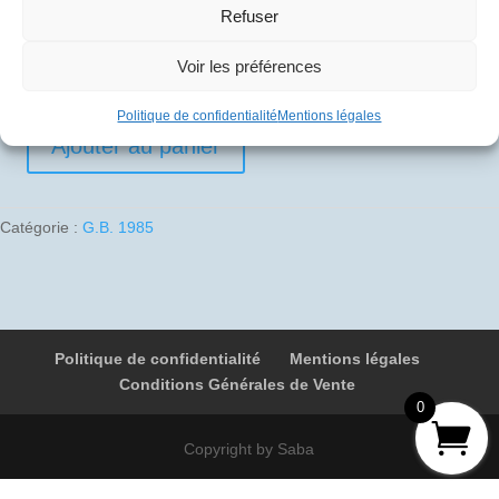
Refuser
10
€
Voir les préférences
1 en stock
Politique de confidentialité
Mentions légales
Ajouter au panier
quantité
de
1985-
Catégorie :
G.B. 1985
09-
09
02
G-
BOAA
Politique de confidentialité
Mentions légales
9031
Conditions Générales de Vente
New
0
York
-
Copyright by Saba
Birmingham