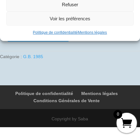
Refuser
10
€
Voir les préférences
1 en stock
Politique de confidentialité
Mentions légales
Ajouter au panier
quantité
de
1985-
Catégorie :
G.B. 1985
08-
22
01
G-
BOAF
Politique de confidentialité
Mentions légales
9096
Conditions Générales de Vente
Houston
-
0
Londres
Copyright by Saba