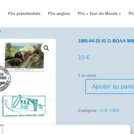
s
Plis présidentiels
Plis anglais
Plis « Tour du Monde »
Pli
e
1985-04-25 01 G-BOAA 908
10
€
1 en stock
Ajouter au pani
quantité
de
1985-
04-
Catégorie :
G.B. 1985
25
01
G-