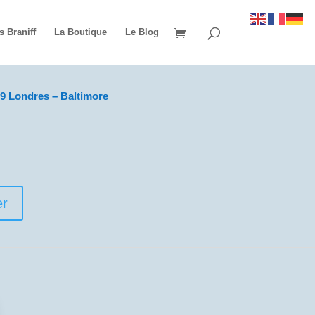
s Braniff
La Boutique
Le Blog
9 Londres – Baltimore
er