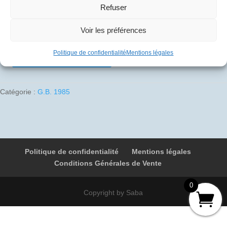
Refuser
10
€
Voir les préférences
1 en stock
Politique de confidentialité
Mentions légales
Ajouter au panier
quantité
de
1985-
Catégorie :
G.B. 1985
02-
15
06
G-
BOAE
Politique de confidentialité
Mentions légales
9061
Conditions Générales de Vente
Colombo
-
0
Bahrein
Copyright by Saba