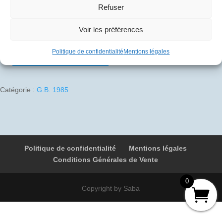
Refuser
10
€
Voir les préférences
1 en stock
Politique de confidentialité
Mentions légales
Ajouter au panier
quantité
de
1985-
Catégorie :
G.B. 1985
02-
15
01
G-
BOAE
Politique de confidentialité
Mentions légales
9061
Conditions Générales de Vente
Sydney
-
0
Londres
Copyright by Saba