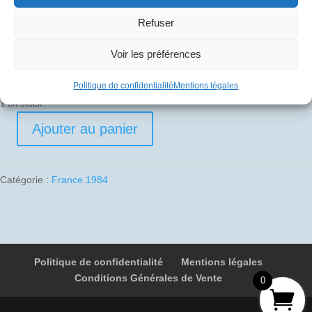
30
€
Refuser
Pli signé par
Voir les préférences
Gérard Le Galès (Commandant de bord)
Politique de confidentialité
Mentions légales
1 en stock
Ajouter au panier
quantité
de
1984-
Catégorie :
France 1984
10-
02
03
F-
BVFA
Politique de confidentialité
Mentions légales
4992
Conditions Générales de Vente
Berlin
0
-
Paris