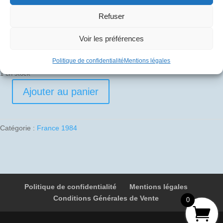
30
€
Refuser
Pli signé par
Voir les préférences
Gérard Le Galès (Commandant de bord)
Politique de confidentialité
Mentions légales
1 en stock
Ajouter au panier
quantité
de
1984-
Catégorie :
France 1984
10-
01
04
F-
BVFA
Politique de confidentialité
Mentions légales
4991
Conditions Générales de Vente
Paris
0
-
Berlin