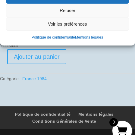
30
€
Refuser
Pli signé par
Voir les préférences
Gérard Le Galès (Commandant de bord)
Politique de confidentialité
Mentions légales
1 en stock
Ajouter au panier
quantité
de
1984-
Catégorie :
France 1984
10-
01
02
F-
BVFA
Politique de confidentialité
Mentions légales
4991
Conditions Générales de Vente
Paris
0
-