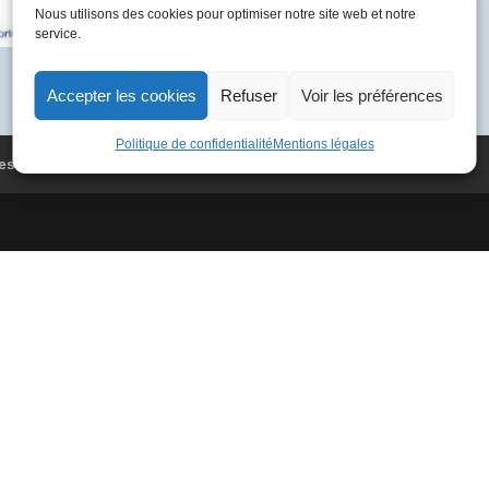
Nous utilisons des cookies pour optimiser notre site web et notre
10-
Catégorie :
France 1984
service.
01
01
F-
Accepter les cookies
Refuser
Voir les préférences
BVFA
4991
Politique de confidentialité
Mentions légales
es
Conditions Générales de Vente
Paris
-
Berlin