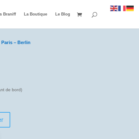
s Braniff
La Boutique
Le Blog
Paris – Berlin
t de bord)
er