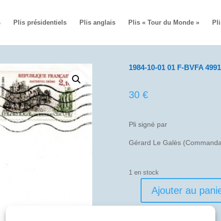
s
Plis présidentiels
Plis anglais
Plis « Tour du Monde »
Pli
1984-10-01 01 F-BVFA 4991 
30
€
Pli signé par
Gérard Le Galès (Commandan
1 en stock
Ajouter au pani
quantité
de
1984-