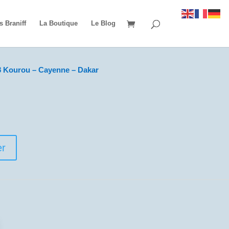
s Braniff
La Boutique
Le Blog
8 Kourou – Cayenne – Dakar
er