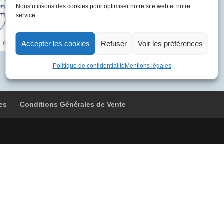
BVFB
Nous utilisons des cookies pour optimiser notre site web et notre
service.
4978
Kourou
-
Accepter les cookies
Refuser
Voir les préférences
Cayenne
-
Politique de confidentialité
Mentions légales
Dakar
es
Conditions Générales de Vente