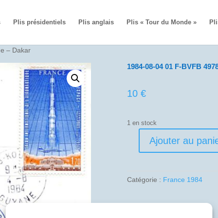
s
Plis présidentiels
Plis anglais
Plis « Tour du Monde »
Pli
e – Dakar
1984-08-04 01 F-BVFB 497
10
€
1 en stock
Ajouter au pani
quantité
de
1984-
08-
Catégorie :
France 1984
04
01
F-