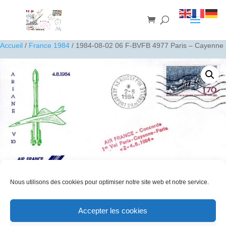
Accueil
/
France 1984
/ 1984-08-02 06 F-BVFB 4977 Paris – Cayenne
Nous utilisons des cookies pour optimiser notre site web et notre service.
1984-08-02 06 F-BVFB 4977 Paris – Cayenne
Accepter les cookies