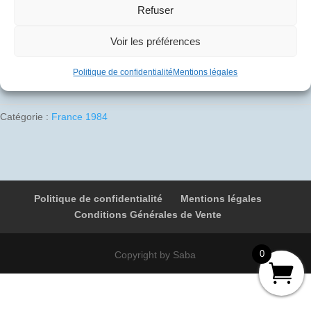
10
€
Refuser
Voir les préférences
1 en stock
Ajouter au panier
quantité
Politique de confidentialité
Mentions légales
de
1984-
Catégorie :
France 1984
08-
02
06
F-
BVFB
Politique de confidentialité
Mentions légales
4977
Conditions Générales de Vente
Paris
-
Cayenne
0
Copyright by Saba