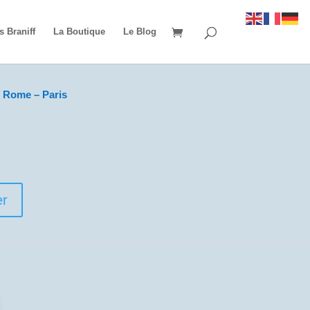
s Braniff
La Boutique
Le Blog
 Rome – Paris
er