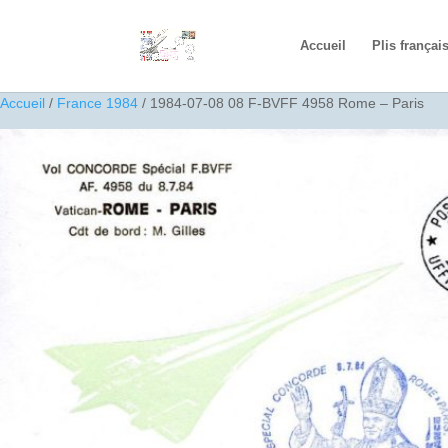
Accueil
Plis françai
Accueil
/
France 1984
/ 1984-07-08 08 F-BVFF 4958 Rome – Paris