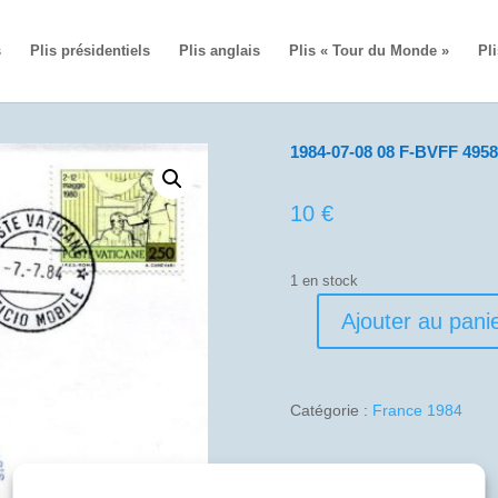
s
Plis présidentiels
Plis anglais
Plis « Tour du Monde »
Pli
1984-07-08 08 F-BVFF 4958
10
€
1 en stock
Ajouter au pani
quantité
de
1984-
07-
Catégorie :
France 1984
08
08
F-