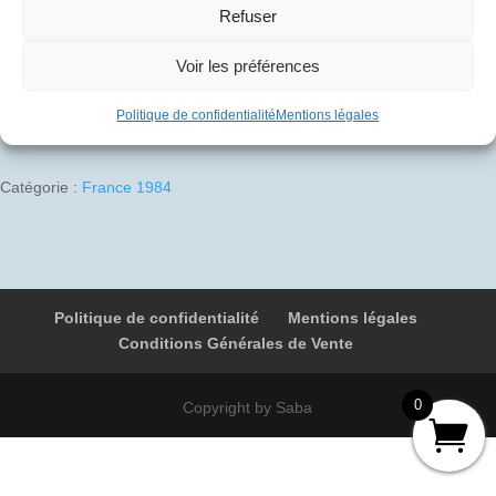
10
€
Refuser
Voir les préférences
1 en stock
Ajouter au panier
Politique de confidentialité
Mentions légales
quantité
de
1984-
Catégorie :
France 1984
07-
08
07
F-
BVFF
Politique de confidentialité
Mentions légales
4958
Conditions Générales de Vente
Rome
-
Paris
0
Copyright by Saba