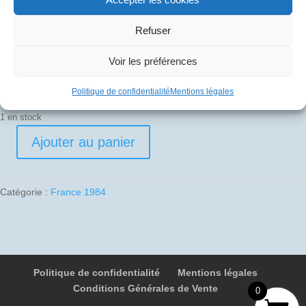
30
€
Refuser
Pli signé par
Voir les préférences
Edouard Chemel (Commandant de bord)
Politique de confidentialité
Mentions légales
1 en stock
Ajouter au panier
quantité
de
1984-
Catégorie :
France 1984
05-
19
07
F-
BVFA
Politique de confidentialité
Mentions légales
4077
Conditions Générales de Vente
La
0