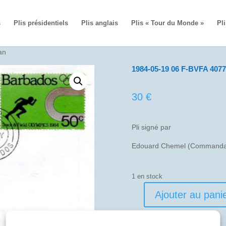
s
Plis présidentiels
Plis anglais
Plis « Tour du Monde »
Pli
an
1984-05-19 06 F-BVFA 4077
30
€
Pli signé par
Edouard Chemel (Commandan
1 en stock
Ajouter au pani
quantité
de
1984-