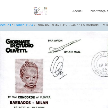
Accueil
Plis françai
Accueil
/
France 1984
/ 1984-05-19 06 F-BVFA 4077 La Barbade – Mil