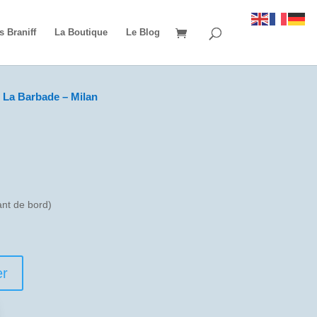
s Braniff
La Boutique
Le Blog
 La Barbade – Milan
t de bord)
er