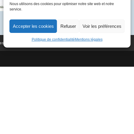
Nous utilisons des cookies pour optimiser notre site web et notre
05-
Catégorie :
France 1984
service.
19
06
F-
Accepter les cookies
Refuser
Voir les préférences
BVFA
4077
Politique de confidentialité
Mentions légales
es
Conditions Générales de Vente
La
Barbade
-
Milan