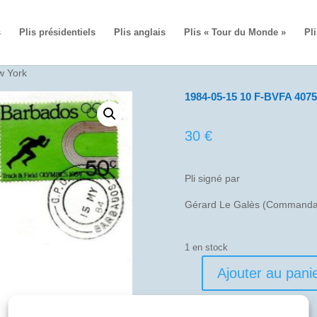
s
Plis présidentiels
Plis anglais
Plis « Tour du Monde »
Pli
w York
1984-05-15 10 F-BVFA 407
30
€
Pli signé par
Gérard Le Galès (Commandan
1 en stock
Ajouter au pani
quantité
de
1984-