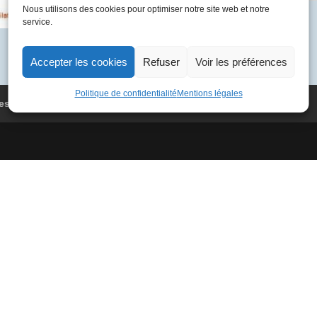
Nous utilisons des cookies pour optimiser notre site web et notre
05-
Catégorie :
France 1984
service.
15
10
F-
Accepter les cookies
Refuser
Voir les préférences
BVFA
4075
Politique de confidentialité
Mentions légales
es
Conditions Générales de Vente
La
Barbade
-
New
York