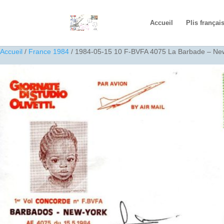
Accueil
Plis françai
Accueil
/
France 1984
/ 1984-05-15 10 F-BVFA 4075 La Barbade – Ne