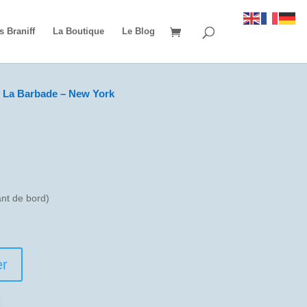
s Braniff
La Boutique
Le Blog
5 La Barbade – New York
t de bord)
er