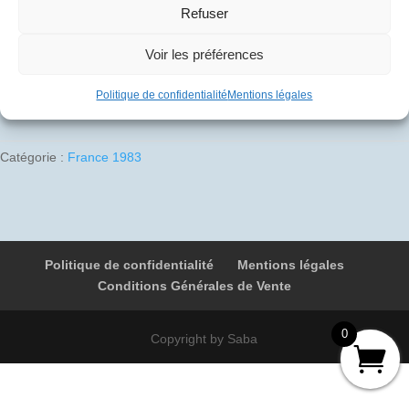
10
€
Refuser
Voir les préférences
1 en stock
Ajouter au panier
Politique de confidentialité
Mentions légales
quantité
de
1983-
Catégorie :
France 1983
06-
05
02
F-
BVFC
Politique de confidentialité
Mentions légales
4815
Conditions Générales de Vente
Paris
-
Charleroi
0
Copyright by Saba