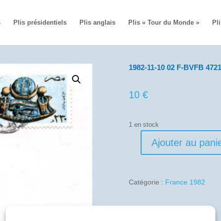
s
Plis présidentiels
Plis anglais
Plis « Tour du Monde »
Pli
1982-11-10 02 F-BVFB 4721
10
€
1 en stock
Ajouter au pani
quantité
de
1982-
11-
Catégorie :
France 1982
10
02
F-