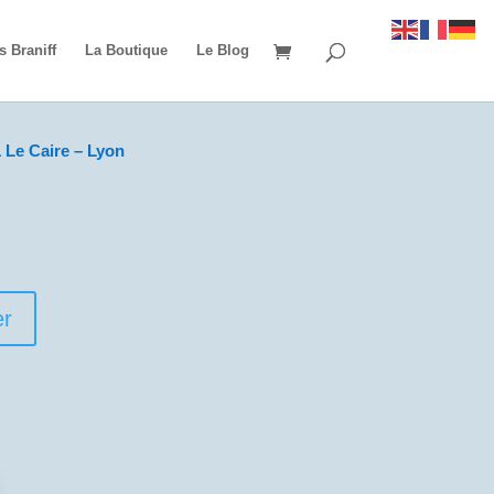
s Braniff
La Boutique
Le Blog
 Le Caire – Lyon
er