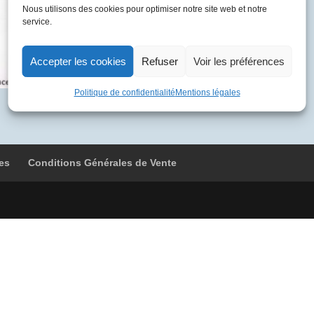
BVFB
Nous utilisons des cookies pour optimiser notre site web et notre
service.
4721
Le
Caire
Accepter les cookies
Refuser
Voir les préférences
-
Lyon
Politique de confidentialité
Mentions légales
es
Conditions Générales de Vente