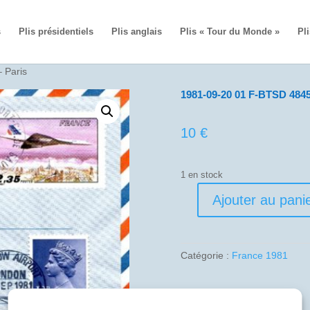
s
Plis présidentiels
Plis anglais
Plis « Tour du Monde »
Pli
 Paris
1981-09-20 01 F-BTSD 4845
10
€
1 en stock
Ajouter au pani
quantité
de
1981-
09-
Catégorie :
France 1981
20
01
F-