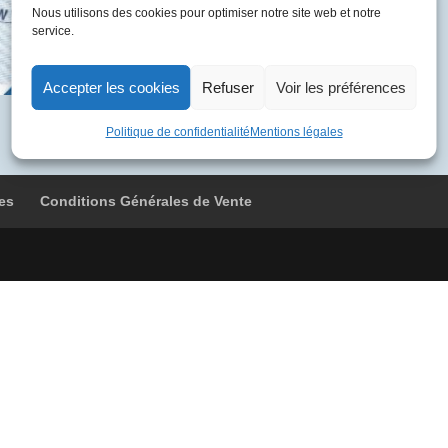
BTSD
Nous utilisons des cookies pour optimiser notre site web et notre
service.
4845
Paris
-
Accepter les cookies
Refuser
Voir les préférences
Londres
-
Politique de confidentialité
Mentions légales
Paris
es
Conditions Générales de Vente