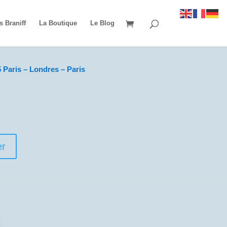
s Braniff
La Boutique
Le Blog
 Paris – Londres – Paris
er