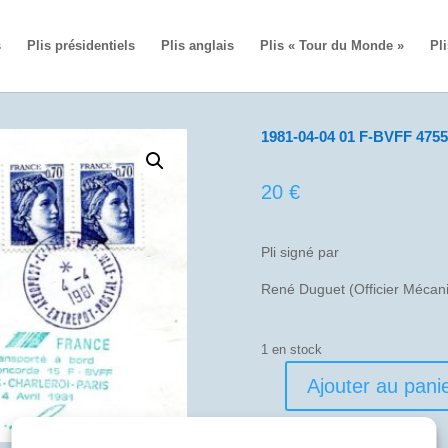
s
Plis présidentiels
Plis anglais
Plis « Tour du Monde »
Pli
1981-04-04 01 F-BVFF 4755 
20
€
Pli signé par
René Duguet (Officier Mécani
1 en stock
Ajouter au pani
quantité
de
1981-