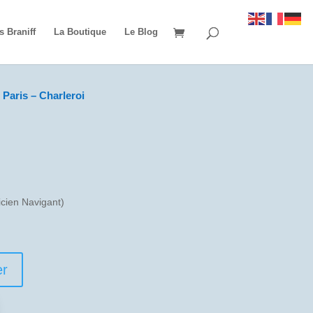
s Braniff
La Boutique
Le Blog
Paris – Charleroi
cien Navigant)
er