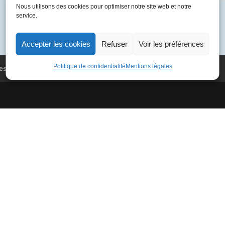
Nous utilisons des cookies pour optimiser notre site web et notre
04-
Catégorie :
France 1981
service.
04
01
F-
Accepter les cookies
Refuser
Voir les préférences
BVFF
4755
Politique de confidentialité
Mentions légales
es
Conditions Générales de Vente
Paris
-
Charleroi