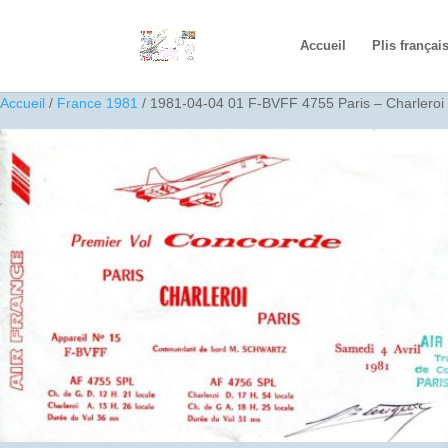
Accueil
Plis françai
Accueil
/
France 1981
/ 1981-04-04 01 F-BVFF 4755 Paris – Charleroi