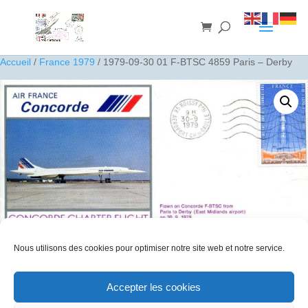
Accueil
/
France 1979
/ 1979-09-30 01 F-BTSC 4859 Paris – Derby
Nous utilisons des cookies pour optimiser notre site web et notre service.
Accepter les cookies
1979-09-30 01 F-BTSC 4859 Paris – Derby