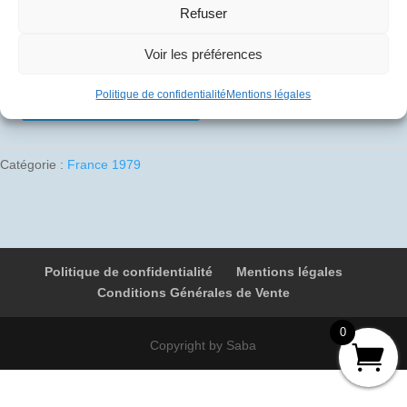
Refuser
10
€
Voir les préférences
1 en stock
Ajouter au panier
Politique de confidentialité
Mentions légales
quantité
de
1979-
Catégorie :
France 1979
09-
30
01
F-
BTSC
Politique de confidentialité
Mentions légales
4859
Conditions Générales de Vente
Paris
-
0
Derby
Copyright by Saba