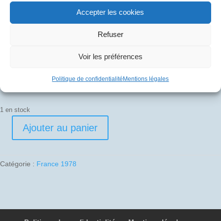
Accepter les cookies
20
€
Refuser
Pli signé par
Voir les préférences
René Duguet (Officier Mécanicien Navigant)
Politique de confidentialité
Mentions légales
1 en stock
Ajouter au panier
quantité
de
1978-
Catégorie :
France 1978
09-
21
07
F-
BVFC