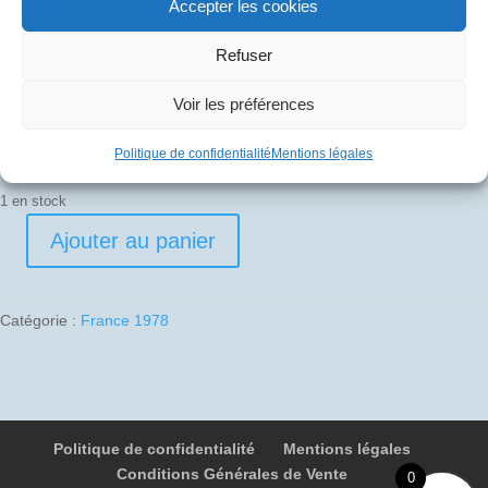
Accepter les cookies
40
€
Refuser
Pli signé par
Voir les préférences
Jean-Paul Le Moël (Commandant de bord)
Politique de confidentialité
Mentions légales
1 en stock
Ajouter au panier
quantité
de
1978-
Catégorie :
France 1978
09-
20
02
F-
BVFC
Politique de confidentialité
Mentions légales
053
Conditions Générales de Vente
Paris
0