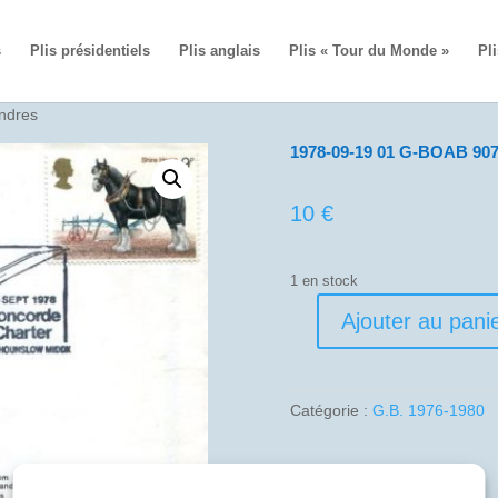
s
Plis présidentiels
Plis anglais
Plis « Tour du Monde »
Pli
ndres
1978-09-19 01 G-BOAB 907
10
€
1 en stock
Ajouter au pani
quantité
de
1978-
09-
Catégorie :
G.B. 1976-1980
19
01
G-