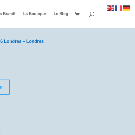
s Braniff
La Boutique
Le Blog
6 Londres – Londres
er