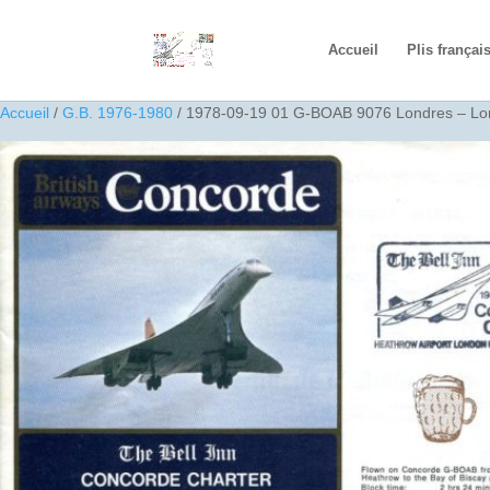
Accueil
Plis françai
Accueil
/
G.B. 1976-1980
/ 1978-09-19 01 G-BOAB 9076 Londres – Lo