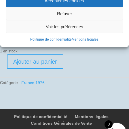
Accepter les cookies
Refuser
Pli signé par
Gilbert Defer (Pilote d’essais)
Voir les préférences
Ugo Venchiarutti (Mécanicien Navigant d’Essais)
Politique de confidentialité
Mentions légales
1 en stock
Ajouter au panier
quantité
de
1976-
Catégorie :
France 1976
11-
05
02
F-
BTSC
Politique de confidentialité
Mentions légales
8005
Conditions Générales de Vente
Manille
0