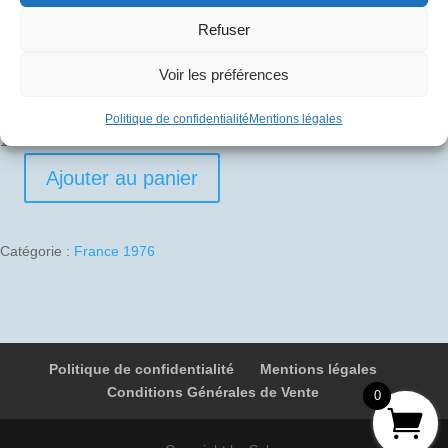
Refuser
1976-09-07 01 F-BVFB 4674 Paris – Casablanca
Voir les préférences
10
€
Politique de confidentialité
Mentions légales
1 en stock
Ajouter au panier
quantité
de
1976-
Catégorie :
France 1976
09-
07
01
F-
BVFB
Politique de confidentialité
Mentions légales
4674
Conditions Générales de Vente
Paris
0
-
Casablanca