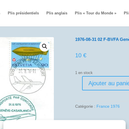
s
Plis présidentiels
Plis anglais
Plis « Tour du Monde »
Pli
1976-08-31 02 F-BVFA Gen
10
€
1 en stock
Ajouter au pani
quantité
de
1976-
08-
Catégorie :
France 1976
31
02
F-