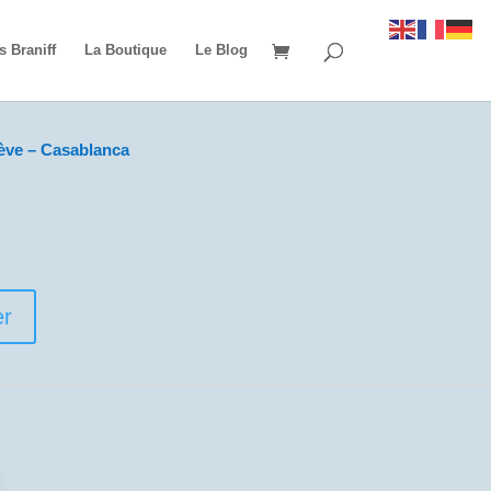
s Braniff
La Boutique
Le Blog
ève – Casablanca
er