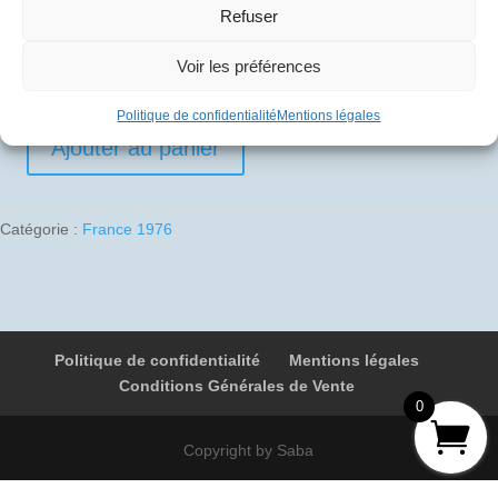
Refuser
10
€
Voir les préférences
1 en stock
Politique de confidentialité
Mentions légales
Ajouter au panier
quantité
de
1976-
Catégorie :
France 1976
07-
04
04
F-
BVFA
Politique de confidentialité
Mentions légales
053
Conditions Générales de Vente
Paris
0
-
Washington
Copyright by Saba