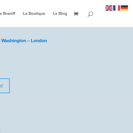
s Braniff
La Boutique
Le Blog
8 Washington – London
er