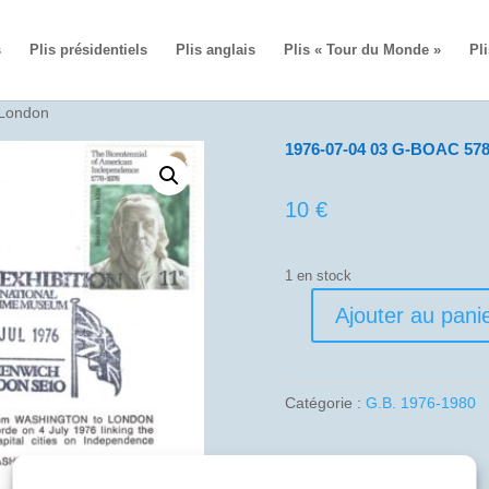
s
Plis présidentiels
Plis anglais
Plis « Tour du Monde »
Pli
 London
1976-07-04 03 G-BOAC 57
10
€
1 en stock
Ajouter au pani
quantité
de
1976-
07-
Catégorie :
G.B. 1976-1980
04
03
G-