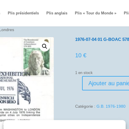
s
Plis présidentiels
Plis anglais
Plis « Tour du Monde »
Pli
Londres
1976-07-04 01 G-BOAC 578
10
€
1 en stock
Ajouter au pani
quantité
de
1976-
07-
Catégorie :
G.B. 1976-1980
04
01
G-