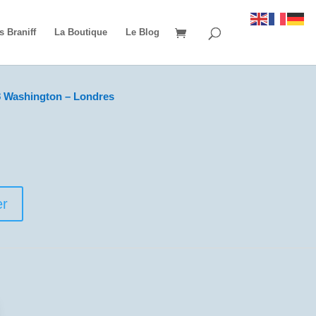
s Braniff
La Boutique
Le Blog
 Washington – Londres
er