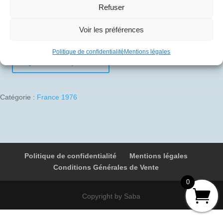
Refuser
10
€
Voir les préférences
1 en stock
Politique de confidentialité
Mentions légales
Ajouter au panier
quantité
de
1976-
Catégorie :
France 1976
05-
25
02
F-
BVFA
Politique de confidentialité
Mentions légales
052
Conditions Générales de Vente
Washington
-
0
Paris
Copyright by Saba