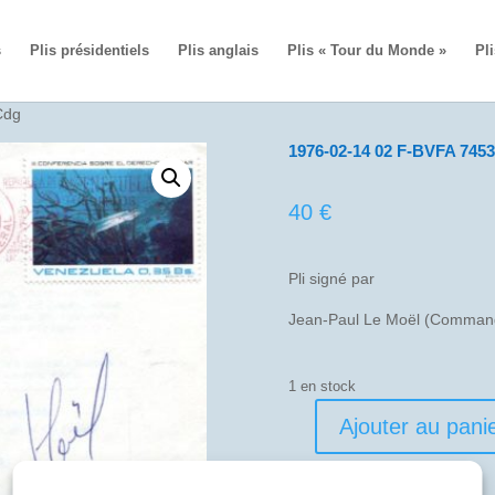
s
Plis présidentiels
Plis anglais
Plis « Tour du Monde »
Pli
Cdg
1976-02-14 02 F-BVFA 7453
40
€
Pli signé par
Jean-Paul Le Moël (Command
1 en stock
Ajouter au pani
quantité
de
1976-