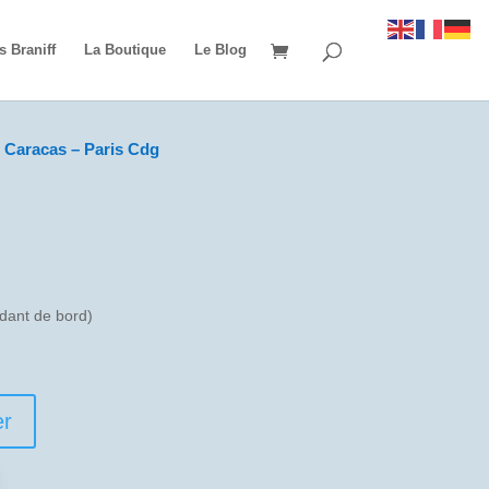
s Braniff
La Boutique
Le Blog
 Caracas – Paris Cdg
ant de bord)
er