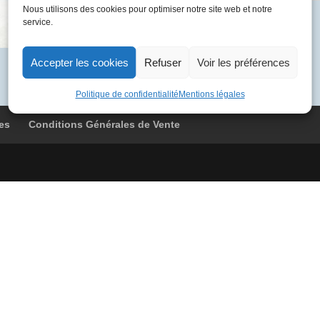
Nous utilisons des cookies pour optimiser notre site web et notre
02-
Catégorie :
France 1976
service.
14
02
F-
Accepter les cookies
Refuser
Voir les préférences
BVFA
7453
Politique de confidentialité
Mentions légales
Caracas
es
Conditions Générales de Vente
-
Paris
Cdg