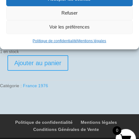
40
€
Refuser
Pli signé par
Voir les préférences
Jean-Paul Le Moël (Commandant de bord)
Politique de confidentialité
Mentions légales
1 en stock
Ajouter au panier
quantité
de
1976-
Catégorie :
France 1976
02-
12
05
F-
BVFA
Politique de confidentialité
Mentions légales
7452
Conditions Générales de Vente
Paris
0
-