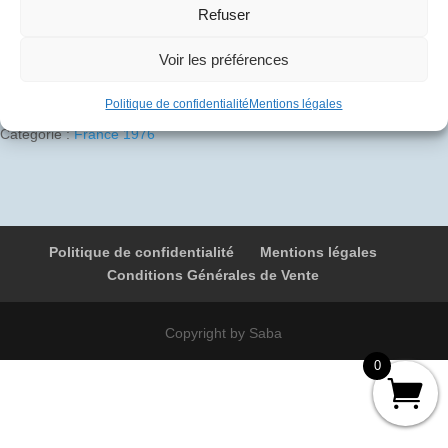
Refuser
1 en stock
Ajouter au panier
Voir les préférences
quantité
de
Politique de confidentialité
Mentions légales
1976-
Catégorie :
France 1976
01-
21
10
F-
BVFA
Politique de confidentialité
Mentions légales
086
Conditions Générales de Vente
Rio
-
Paris
Copyright by Saba
0