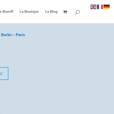
s Braniff
La Boutique
Le Blog
Berlin – Paris
er