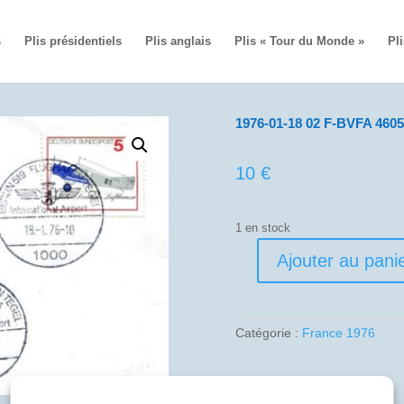
s
Plis présidentiels
Plis anglais
Plis « Tour du Monde »
Pli
1976-01-18 02 F-BVFA 4605 
10
€
1 en stock
Ajouter au pani
quantité
de
1976-
01-
Catégorie :
France 1976
18
02
F-