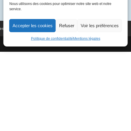
BVFA
Nous utilisons des cookies pour optimiser notre site web et notre
service.
4605
Berlin
-
Accepter les cookies
Refuser
Voir les préférences
es
Conditions Générales de Vente
Paris
Politique de confidentialité
Mentions légales