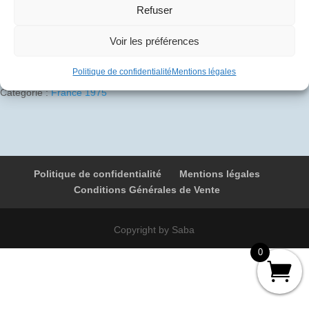
Refuser
1 en stock
Ajouter au panier
Voir les préférences
quantité
de
Politique de confidentialité
Mentions légales
1975-
Catégorie :
France 1975
07-
09
01
F-
BTSC
Politique de confidentialité
Mentions légales
6001
Conditions Générales de Vente
Paris
-
Paris
Copyright by Saba
0