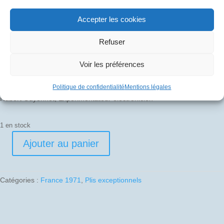
Accepter les cookies
Pli signé par
Refuser
Jean Pinet, Pilote d’essais
Michel Rétif, Mécanicien navigant d’essais
Voir les préférences
Jean-Pierre Flamant, Mécanicien navigant d’essais
Politique de confidentialité
Mentions légales
Hubert Guyonnet, Expérimentateur électronicien
1 en stock
Ajouter au panier
quantité
de
1971-
Catégories :
France 1971
,
Plis exceptionnels
12-
11
01
WTSS