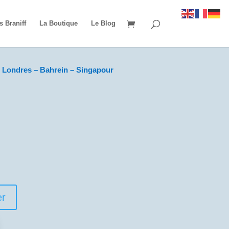
s Braniff
La Boutique
Le Blog
 Londres – Bahrein – Singapour
er