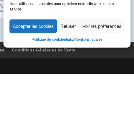
Nous utilisons des cookies pour optimiser notre site web et notre
11-
Catégorie :
Non classé
service.
12
02
G-
Accepter les cookies
Refuser
Voir les préférences
BOAD
017
Politique de confidentialité
Mentions légales
Londres
es
Conditions Générales de Vente
-
Bahrein
-
Singapour