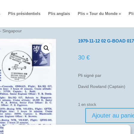
s
Plis présidentiels
Plis anglais
Plis « Tour du Monde »
Pli
– Singapour
1979-11-12 02 G-BOAD 017
30
€
Pli signé par
David Rowland (Captain)
1 en stock
Ajouter au pani
quantité
de
1979-